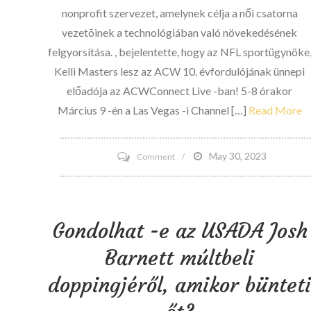
nonprofit szervezet, amelynek célja a női csatorna
vezetõinek a technológiában való növekedésének
felgyorsítása. , bejelentette, hogy az NFL sportügynöke
Kelli Masters lesz az ACW 10. évfordulójának ünnepi
előadója az ACWConnect Live -ban! 5-8 órakor
Március 9 -én a Las Vegas -i Channel […]
Read More
on
May 30, 2023
Comment
Sportjogi
oktató/NFL
sportügynök
Gondolhat -e az USADA Josh
Kelli
Barnett múltbeli
Masters
a
doppingjéről, amikor büntet
Channel
Women