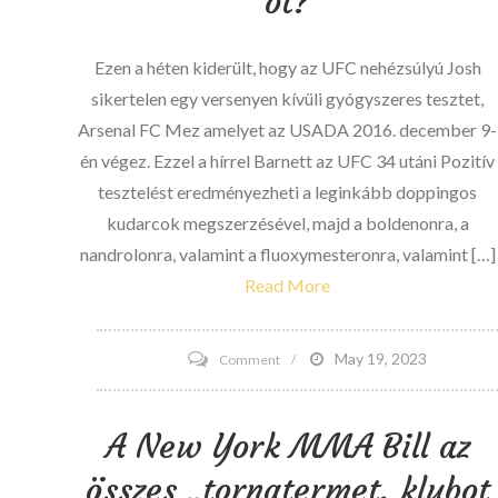
őt?
rendezvények
Keynote
Ezen a héten kiderült, hogy az UFC nehézsúlyú Josh
Szövetségének
sikertelen egy versenyen kívüli gyógyszeres tesztet,
Las
Arsenal FC Mez amelyet az USADA 2016. december 9-
Vegasban
én végez. Ezzel a hírrel Barnett az UFC 34 utáni Pozitív
március
tesztelést eredményezheti a leginkább doppingos
9-
kudarcok megszerzésével, majd a boldenonra, a
én
nandrolonra, valamint a fluoxymesteronra, valamint […]
Read More
on
May 19, 2023
Comment
Gondolhat
-
A New York MMA Bill az
e
összes „tornatermet, klubot
az