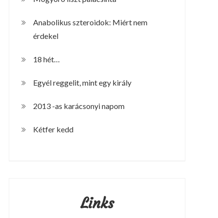
Anabolikus szteroidok: Miért nem
érdekel
18 hét…
Egyél reggelit, mint egy király
2013 -as karácsonyi napom
Kétfer kedd
Links