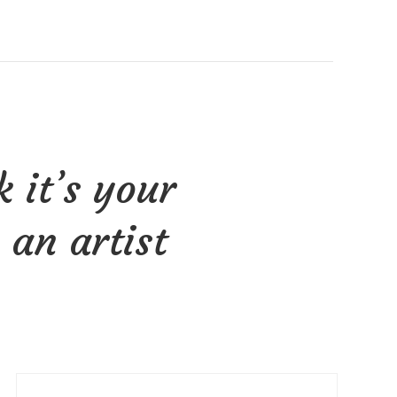
k it’s your
 an artist