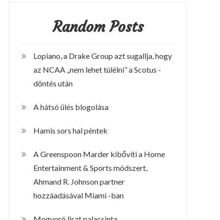
Random Posts
Lopiano, a Drake Group azt sugallja, hogy
az NCAA „nem lehet túlélni” a Scotus -
döntés után
A hátsó ülés blogolása
Hamis sors hal péntek
A Greenspoon Marder kibővíti a Home
Entertainment & Sports módszert,
Ahmand R. Johnson partner
hozzáadásával Miami -ban
Mogyoró liszt palacsinta