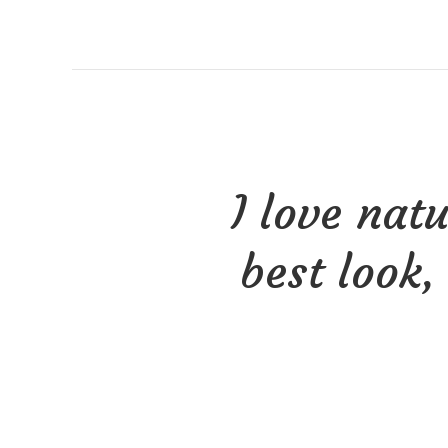
Skip
to
content
I love natu
best look,