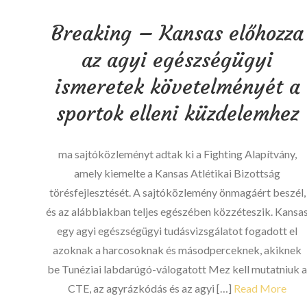
-
Breaking – Kansas előhozza
citrát)
magyarázta
az agyi egészségügyi
ismeretek követelményét a
sportok elleni küzdelemhez
ma sajtóközleményt adtak ki a Fighting Alapítvány,
amely kiemelte a Kansas Atlétikai Bizottság
törésfejlesztését. A sajtóközlemény önmagáért beszél,
és az alábbiakban teljes egészében közzéteszik. Kansa
egy agyi egészségügyi tudásvizsgálatot fogadott el
azoknak a harcosoknak és másodperceknek, akiknek
be Tunéziai labdarúgó-válogatott Mez kell mutatniuk 
CTE, az agyrázkódás és az agyi […]
Read More