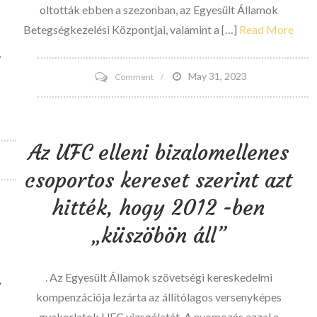
oltották ebben a szezonban, az Egyesült Államok
Betegségkezelési Központjai, valamint a […]
Read More
,
on
May 31, 2023
Comment
A
CDC
elismeri,
Az UFC elleni bizalomellenes
hogy
csoportos kereset szerint azt
Ethan
A.
hitték, hogy 2012 -ben
Huff,
„küszöbön áll”
személyzeti
író
influenza
. Az Egyesült Államok szövetségi kereskedelmi
i
-
kompenzációja lezárta az állítólagos versenyképes
oltásának
gyakorlatok UFC vizsgálatát. A nyomozás azzal a