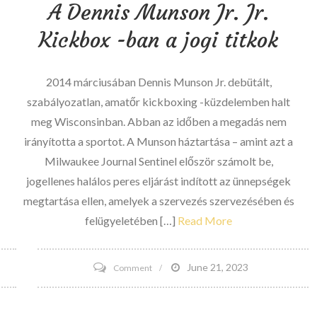
A Dennis Munson Jr. Jr.
Kickbox -ban a jogi titkok
2014 márciusában Dennis Munson Jr. debütált,
szabályozatlan, amatőr kickboxing -küzdelemben halt
meg Wisconsinban. Abban az időben a megadás nem
irányította a sportot. A Munson háztartása – amint azt a
Milwaukee Journal Sentinel először számolt be,
jogellenes halálos peres eljárást indított az ünnepségek
megtartása ellen, amelyek a szervezés szervezésében és
felügyeletében […]
Read More
on
June 21, 2023
Comment
A
Dennis