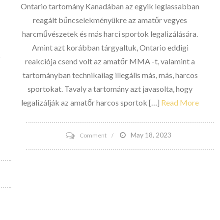
hitték,
Ontario tartomány Kanadában az egyik leglassabban
hogy
reagált bűncselekményükre az amatőr vegyes
2012
harcművészetek és más harci sportok legalizálására.
-
Amint azt korábban tárgyaltuk, Ontario eddigi
z
ben
reakciója csend volt az amatőr MMA -t, valamint a
„küszöbön
tartományban technikailag illegális más, más, harcos
áll”
sportokat. Tavaly a tartomány azt javasolta, hogy
legalizálják az amatőr harcos sportok […]
Read More
on
May 18, 2023
Comment
Ontario
vállalja,
hogy
„tisztázza
az
amatőr