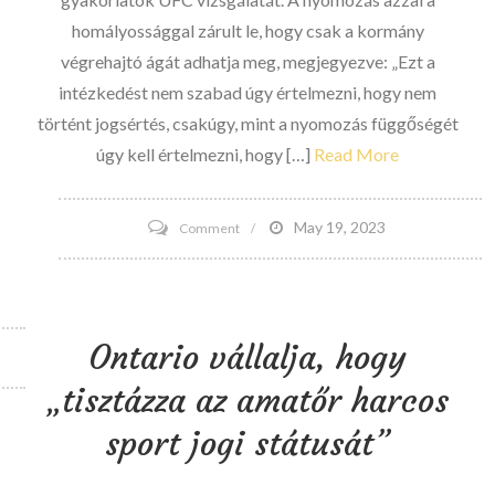
hatástalanságát
homályossággal zárult le, hogy csak a kormány
végrehajtó ágát adhatja meg, megjegyezve: „Ezt a
intézkedést nem szabad úgy értelmezni, hogy nem
történt jogsértés, csakúgy, mint a nyomozás függőségét
úgy kell értelmezni, hogy […]
Read More
on
May 19, 2023
Comment
Az
UFC
elleni
Ontario vállalja, hogy
bizalomellenes
csoportos
„tisztázza az amatőr harcos
kereset
sport jogi státusát”
szerint
azt