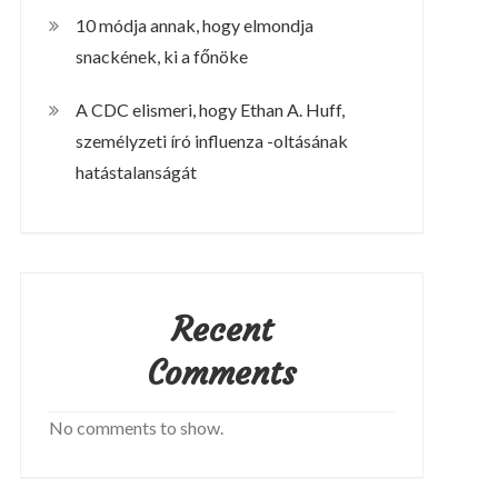
10 módja annak, hogy elmondja
snackének, ki a főnöke
A CDC elismeri, hogy Ethan A. Huff,
személyzeti író influenza -oltásának
hatástalanságát
Recent
Comments
No comments to show.