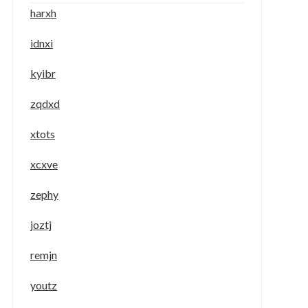
harxh
idnxi
kyibr
zqdxd
xtots
xcxve
zephy
joztj
remjn
youtz