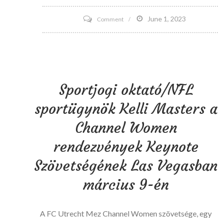
on
June 1, 2023
Comment
Breaking
–
Kansas
előhozza
Sportjogi oktató/NFL
az
agyi
sportügynök Kelli Masters a
egészségügyi
Channel Women
ismeretek
követelményét
rendezvények Keynote
a
Szövetségének Las Vegasban
sportok
március 9-én
elleni
küzdelemhez
A FC Utrecht Mez Channel Women szövetsége, egy