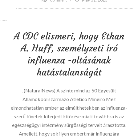
Comment
10
módja
annak,
A CDC elismeri, hogy Ethan
hogy
elmondja
A. Huff, személyzeti író
snackének,
influenza -oltásának
ki
a
hatástalanságát
főnöke
. (NaturalNews) A szinte mind az 50 Egyesült
Államokból származó Atletico Mineiro Mez
elmondhatatlan ember az elmúlt hetekben az influenza-
szerű tünetek kiterjedt kitörése miatt továbbra is az
egészségügyi intézmény sürgősségi terveit árasztotta.
Amellett, hogy sok ilyen embert már influenzára