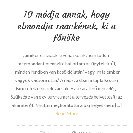
Munson
10 módja annak, hogy
Jr.
Jr.
elmondja snackének, ki a
Kickbox
főnöke
-
ban
a
, amikor ez snackre vonatkozik, nem tudom
jogi
megmondani, mennyire hallottam az ügyfelektől,
titkok
„minden rendben van késő délután” vagy „más ember
vagyok vacsora után.” A napszakban a táplálkozási
ismeretek nem relevánsak. Az akaraterő nem elég;
s
Szüksége van egy tervre, mert a tervezés helyettesíti az
akaraterőt. Miután meghódította a baj helyét (nem […]
Read More
a
on
May 31, 2023