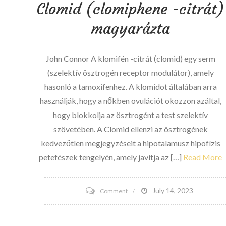
Clomid (clomiphene -citrát)
magyarázta
John Connor A klomifén -citrát (clomid) egy serm
(szelektív ösztrogén receptor modulátor), amely
hasonló a tamoxifenhez. A klomidot általában arra
használják, hogy a nőkben ovulációt okozzon azáltal,
hogy blokkolja az ösztrogént a test szelektív
szövetében. A Clomid ellenzi az ösztrogének
kedvezőtlen megjegyzéseit a hipotalamusz hipofízis
petefészek tengelyén, amely javítja az […]
Read More
on
July 14, 2023
Comment
Clomid
(clomiphene