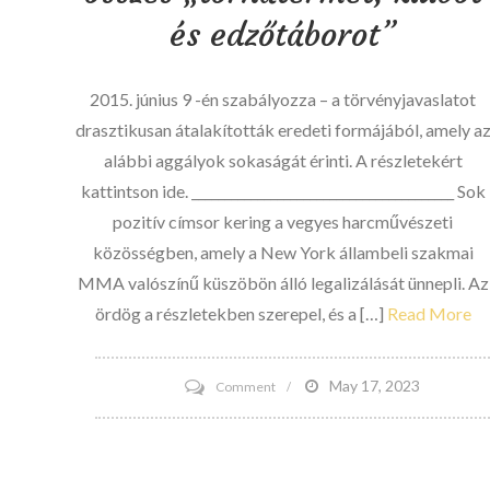
USADA
és edzőtáborot”
Josh
Barnett
2015. június 9 -én szabályozza – a törvényjavaslatot
múltbeli
drasztikusan átalakították eredeti formájából, amely a
doppingjéről,
alábbi aggályok sokaságát érinti. A részletekért
amikor
kattintson ide. ________________________________________ Sok
bünteti
pozitív címsor kering a vegyes harcművészeti
őt?
közösségben, amely a New York állambeli szakmai
MMA valószínű küszöbön álló legalizálását ünnepli. Az
ördög a részletekben szerepel, és a […]
Read More
on
May 17, 2023
Comment
A
New
York